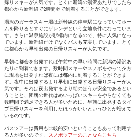
帰りスキーが人気です。とくに新潟の湯沢あたりでしたら
都心から新幹線で2時間弱で到着することができます。
湯沢のガーラスキー場は新幹線の停車駅になっていてホー
ムを降りるとすぐにゲレンデという立地条件になっていま
す。さらに温泉施設が駅構内になるので、特に人気になっ
ています。新幹線だけでなくバスも充実しています。とく
に都心から早朝出発の日帰りスキーが人気です。
早朝に都会を出発すれば午前中の早い時間に新潟の湯沢あ
たりに到着できます。数時間スキーやスノボをやって夕方
に現地を出発すれば夜には都内に到着することができま
す。夜中に出発するより早朝に出発する日帰りスキーが人
気です。それは夜出発するより朝のほうが安全であるとい
うことと、団塊の世代はめいっぱいスキーをやらなくても
数時間で満足できる人が多いために、早朝に出発するタイ
プ日帰りスキーを利用したほうがいいというひとが増えて
いるのです。
バスツアーは費用も比較的安いということもあって利用す
る人が多いのです。
スノボツアーのことならこちら