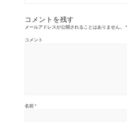
e
v
i
コメントを残す
o
u
メールアドレスが公開されることはありません。
s
p
コメント
o
s
t
:
名前
*