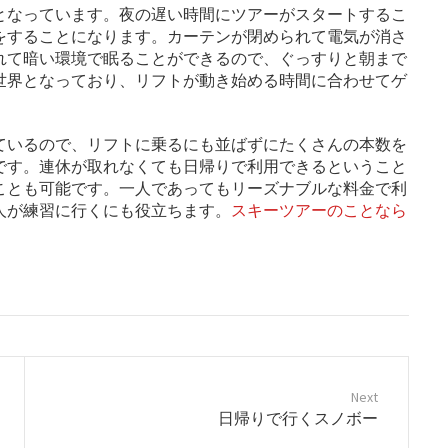
となっています。夜の遅い時間にツアーがスタートするこ
をすることになります。カーテンが閉められて電気が消さ
れて暗い環境で眠ることができるので、ぐっすりと朝まで
世界となっており、リフトが動き始める時間に合わせてゲ
ているので、リフトに乗るにも並ばずにたくさんの本数を
です。連休が取れなくても日帰りで利用できるということ
ことも可能です。一人であってもリーズナブルな料金で利
人が練習に行くにも役立ちます。
スキーツアーのことなら
Next
N
日帰りで行くスノボー
e