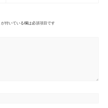
x
t
p
o
s
*
が付いている欄は必須項目です
t
: