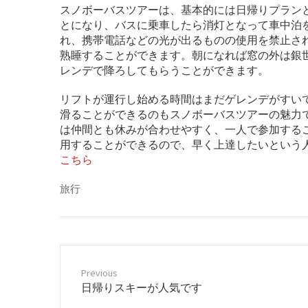
スノボーバスツアーは、基本的には日帰りプラン
とになり、バスに乗車したら消灯となって車中泊
れ、携帯電話などの光が出るものの使用を禁止さ
熟睡することができます。朝になれば窓の外は銀
レンデで降ろしてもらうことができます。
リフトが運行し始める時間はまだゲレンデがすい
滑ることができるのもスノボーバスツアーの魅力
は仲間とも休みが合わせやすく、一人で参加する
用することができるので、早く上達したいという
こちら
旅行
Previous
P
日帰りスキーが人気です
r