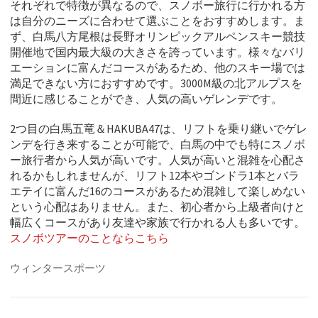
それぞれで特徴が異なるので、スノボー旅行に行かれる方
は自分のニーズに合わせて選ぶことをおすすめします。ま
ず、白馬八方尾根は長野オリンピックアルペンスキー競技
開催地で国内最大級の大きさを誇っています。様々なバリ
エーションに富んだコースがあるため、他のスキー場では
満足できない方におすすめです。3000M級の北アルプスを
間近に感じることができ、人気の高いゲレンデです。
2つ目の白馬五竜＆HAKUBA47は、リフトを乗り継いでゲレ
ンデを行き来することが可能で、白馬の中でも特にスノボ
ー旅行者から人気が高いです。人気が高いと混雑を心配さ
れるかもしれませんが、リフト12本やゴンドラ1本とバラ
エテイに富んだ16のコースがあるため混雑して楽しめない
という心配はありません。また、初心者から上級者向けと
幅広くコースがあり友達や家族で行かれる人も多いです。
スノボツアーのことならこちら
ウィンタースポーツ