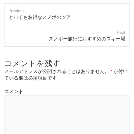
Previous
P
とってもお得なスノボのツアー
r
e
Next
v
N
スノボー旅行におすすめのスキー場
i
e
o
x
u
t
s
コメントを残す
p
p
o
o
メールアドレスが公開されることはありません。
*
が付い
s
s
ている欄は必須項目です
t
t
:
:
コメント